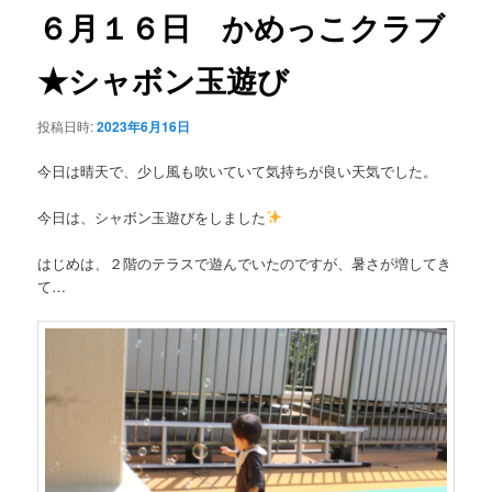
ゲ
６月１６日 かめっこクラブ
ー
シ
★シャボン玉遊び
ョ
ン
投稿日時:
2023年6月16日
今日は晴天で、少し風も吹いていて気持ちが良い天気でした。
今日は、シャボン玉遊びをしました
はじめは、２階のテラスで遊んでいたのですが、暑さが増してき
て…