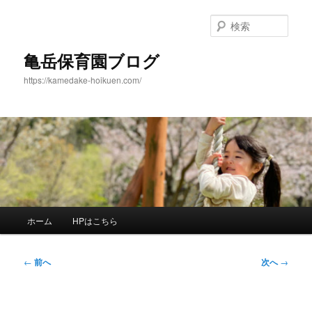
メ
イ
検
ン
索
コ
亀岳保育園ブログ
ン
https://kamedake-hoikuen.com/
テ
ン
ツ
へ
移
動
メ
ホーム
HPはこちら
イ
ン
メ
投
←
前へ
次へ
→
ニ
稿
ュ
ナ
ー
ビ