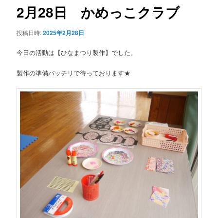
ゲ
2月28日 かめっこクラブ
ー
シ
投稿日時:
2025年2月28日
ョ
ン
今日の活動は【ひなまつり製作】でした。
製作の準備バッチリで待っております★