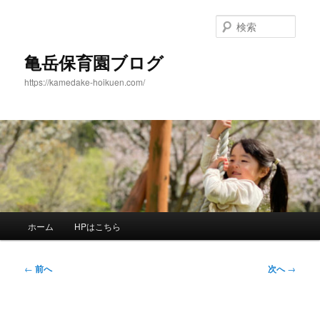
メ
イ
検
ン
索
コ
亀岳保育園ブログ
ン
https://kamedake-hoikuen.com/
テ
ン
ツ
へ
移
動
メ
ホーム
HPはこちら
イ
ン
メ
投
←
前へ
次へ
→
ニ
稿
ュ
ナ
ー
ビ