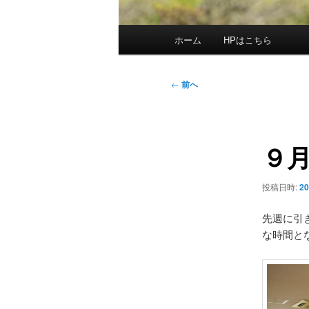
メ
ホーム
HPはこちら
イ
ン
メ
投
←
前へ
ニ
稿
ュ
ナ
ー
ビ
９
ゲ
ー
シ
投稿日時:
2
ョ
ン
先週に引
な時間と