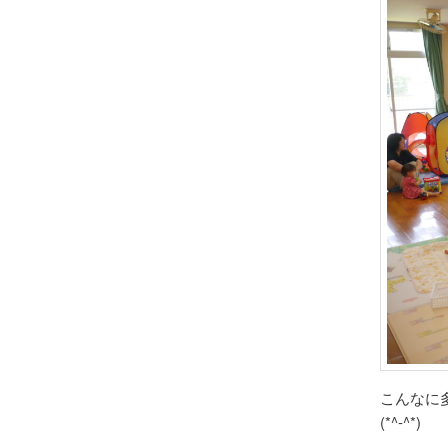
こんなに
(*^-^*)