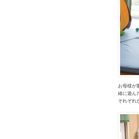
お母様が
緒に遊ん
それぞれが