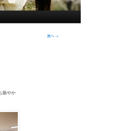
次へ
→
も賑やか