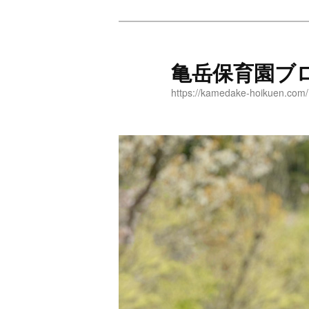
メ
イ
ン
亀岳保育園ブ
コ
https://kamedake-hoikuen.com/
ン
テ
ン
ツ
へ
移
動