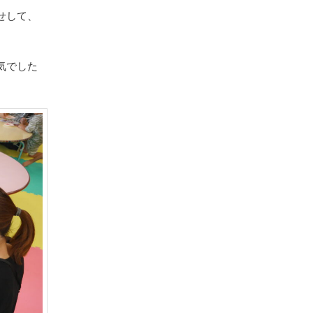
せして、
気でした