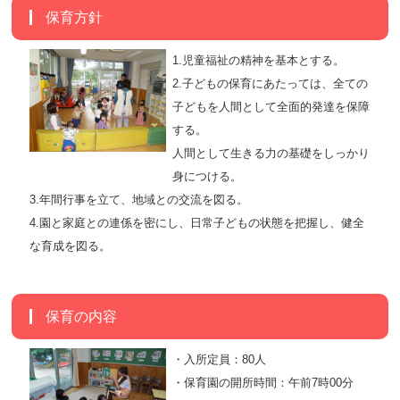
保育方針
1.児童福祉の精神を基本とする。
2.子どもの保育にあたっては、全ての
子どもを人間として全面的発達を保障
する。
人間として生きる力の基礎をしっかり
身につける。
3.年間行事を立て、地域との交流を図る。
4.園と家庭との連係を密にし、日常子どもの状態を把握し、健全
な育成を図る。
保育の内容
・入所定員：80人
・保育園の開所時間：午前7時00分