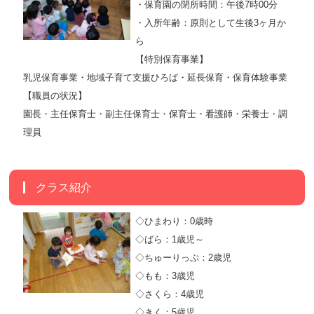
・保育園の閉所時間：午後7時00分
・入所年齢：原則として生後3ヶ月か
ら
【特別保育事業】
乳児保育事業・地域子育て支援ひろば・延長保育・保育体験事業
【職員の状況】
園長・主任保育士・副主任保育士・保育士・看護師・栄養士・調
理員
クラス紹介
◇ひまわり：0歳時
◇ばら：1歳児～
◇ちゅーりっぷ：2歳児
◇もも：3歳児
◇さくら：4歳児
◇きく：5歳児