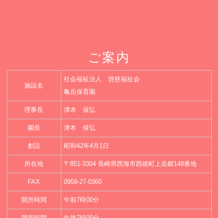
ご案内
社会福祉法人 啓慈福祉会
施設名
亀岳保育園
理事長
津本 保弘
園長
津本 保弘
創設
昭和42年4月1日
所在地
〒851-3304 長崎県西海市西彼町上岳郷148番地
FAX
0959-27-0360
開所時間
午前7時00分
閉所時間
午後7時00分