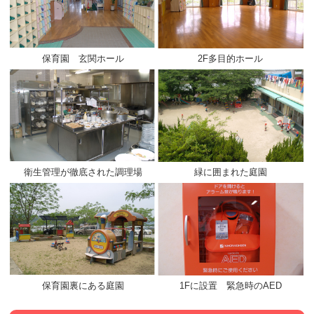
保育園 玄関ホール
2F多目的ホール
衛生管理が徹底された調理場
緑に囲まれた庭園
保育園裏にある庭園
1Fに設置 緊急時のAED