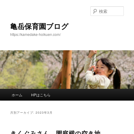
メ
サ
イ
ブ
検
ン
コ
索
コ
ン
亀岳保育園ブログ
ン
テ
https://kamedake-hoikuen.com/
テ
ン
ン
ツ
ツ
へ
へ
移
移
動
動
メ
ホーム
HPはこちら
イ
ン
メ
月別アーカイブ:
2023年3月
ニ
ュ
ー
きくぐみさん、園庭横の空き地