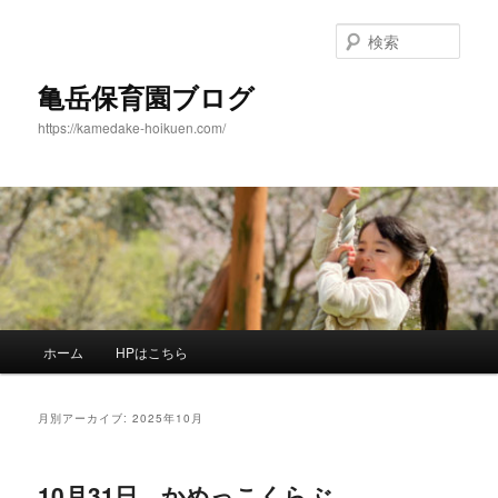
メ
サ
イ
ブ
検
ン
コ
索
コ
ン
亀岳保育園ブログ
ン
テ
https://kamedake-hoikuen.com/
テ
ン
ン
ツ
ツ
へ
へ
移
移
動
動
メ
ホーム
HPはこちら
イ
ン
メ
月別アーカイブ:
2025年10月
ニ
ュ
ー
10月31日 かめっこくらぶ