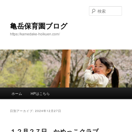
メ
サ
イ
ブ
検
ン
コ
索
コ
ン
亀岳保育園ブログ
ン
テ
https://kamedake-hoikuen.com/
テ
ン
ン
ツ
ツ
へ
へ
移
移
動
動
メ
ホーム
HPはこちら
イ
ン
メ
日別アーカイブ:
2024年12月27日
ニ
ュ
ー
１２月２７日 かめっこクラブ