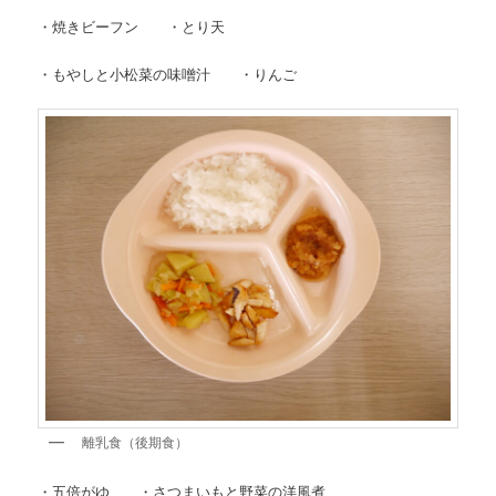
・焼きビーフン ・とり天
・もやしと小松菜の味噌汁 ・りんご
離乳食（後期食）
・五倍がゆ ・さつまいもと野菜の洋風煮